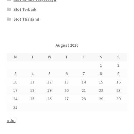
Slot Terbaik
Slot Thailand
August 2026
M
T
W
T
F
S
S
1
2
3
4
5
6
7
8
9
10
11
12
13
14
15
16
17
18
19
20
21
22
23
24
25
26
27
28
29
30
31
« Jul