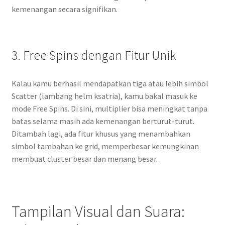
kemenangan secara signifikan.
3. Free Spins dengan Fitur Unik
Kalau kamu berhasil mendapatkan tiga atau lebih simbol
Scatter (lambang helm ksatria), kamu bakal masuk ke
mode Free Spins. Di sini, multiplier bisa meningkat tanpa
batas selama masih ada kemenangan berturut-turut.
Ditambah lagi, ada fitur khusus yang menambahkan
simbol tambahan ke grid, memperbesar kemungkinan
membuat cluster besar dan menang besar.
Tampilan Visual dan Suara: