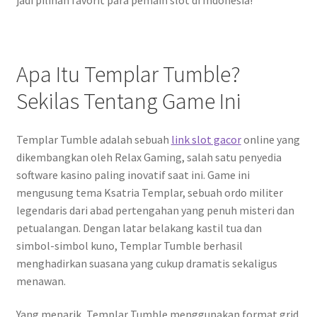
Apa Itu Templar Tumble?
Sekilas Tentang Game Ini
Templar Tumble adalah sebuah
link slot gacor
online yang
dikembangkan oleh Relax Gaming, salah satu penyedia
software kasino paling inovatif saat ini. Game ini
mengusung tema Ksatria Templar, sebuah ordo militer
legendaris dari abad pertengahan yang penuh misteri dan
petualangan. Dengan latar belakang kastil tua dan
simbol-simbol kuno, Templar Tumble berhasil
menghadirkan suasana yang cukup dramatis sekaligus
menawan.
Yang menarik, Templar Tumble menggunakan format grid