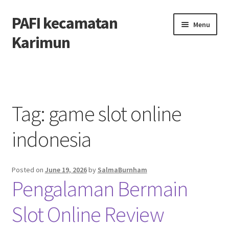
PAFI kecamatan
Skip
Skip
Menu
to
to
Karimun
navigation
content
Home
Hubungi Kami
Tag:
game slot online
Privacy Policy
indonesia
Tentang Kami
Posted on
June 19, 2026
by
SalmaBurnham
Pengalaman Bermain
Slot Online Review