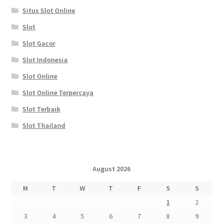
Situs Slot Online
Slot
Slot Gacor
Slot Indonesia
Slot Online
Slot Online Terpercaya
Slot Terbaik
Slot Thailand
August 2026
M
T
W
T
F
S
S
1
2
3
4
5
6
7
8
9