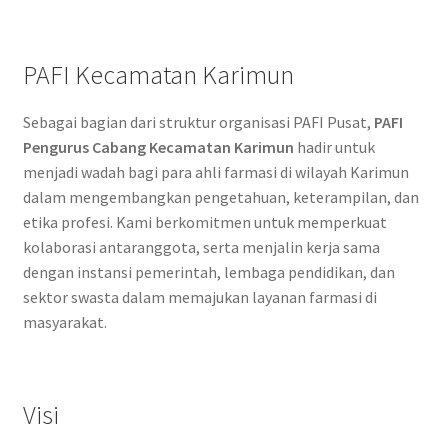
PAFI Kecamatan Karimun
Sebagai bagian dari struktur organisasi PAFI Pusat,
PAFI
Pengurus Cabang Kecamatan Karimun
hadir untuk
menjadi wadah bagi para ahli farmasi di wilayah Karimun
dalam mengembangkan pengetahuan, keterampilan, dan
etika profesi. Kami berkomitmen untuk memperkuat
kolaborasi antaranggota, serta menjalin kerja sama
dengan instansi pemerintah, lembaga pendidikan, dan
sektor swasta dalam memajukan layanan farmasi di
masyarakat.
Visi