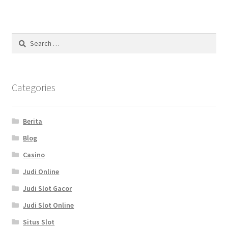
Search
for:
Categories
Berita
Blog
Casino
Judi Online
Judi Slot Gacor
Judi Slot Online
Situs Slot