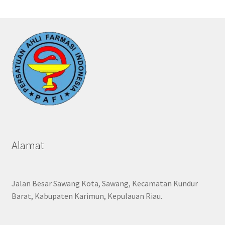
Alamat
Jalan Besar Sawang Kota, Sawang, Kecamatan Kundur
Barat, Kabupaten Karimun, Kepulauan Riau.