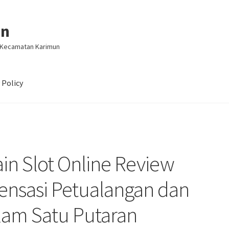
un
a Kecamatan Karimun
 Policy
ami
n Slot Online Review
ensasi Petualangan dan
am Satu Putaran