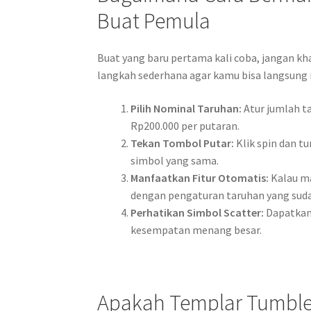
Buat Pemula
Buat yang baru pertama kali coba, jangan k
langkah sederhana agar kamu bisa langsung 
Pilih Nominal Taruhan:
Atur jumlah ta
Rp200.000 per putaran.
Tekan Tombol Putar:
Klik spin dan t
simbol yang sama.
Manfaatkan Fitur Otomatis:
Kalau ma
dengan pengaturan taruhan yang sud
Perhatikan Simbol Scatter:
Dapatkan 
kesempatan menang besar.
Apakah Templar Tumble 