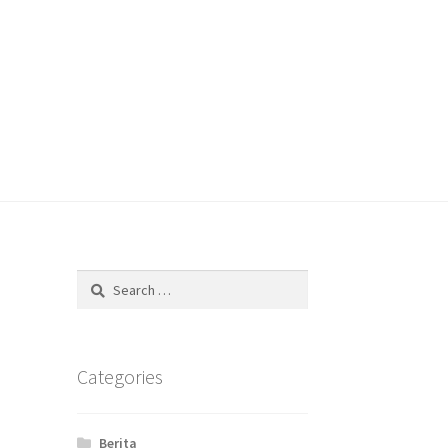
Search
for:
Categories
Berita