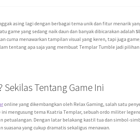
 nggak asing lagi dengan berbagai tema unik dan fitur menarik ya
atu game yang sedang naik daun dan banyak dibicarakan adalah
S
ukan cuma menawarkan tampilan visual yang keren, tapi juga game
 dalam tentang apa saja yang membuat Templar Tumble jadi pilihan
 Sekilas Tentang Game Ini
or
online yang dikembangkan oleh Relax Gaming, salah satu peny
me ini mengusung tema Ksatria Templar, sebuah ordo militer legen
n petualangan. Dengan latar belakang kastil tua dan simbol-sim
n suasana yang cukup dramatis sekaligus menawan.