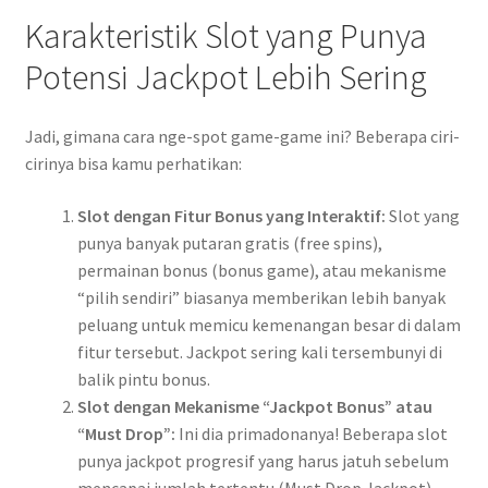
Karakteristik Slot yang Punya
Potensi Jackpot Lebih Sering
Jadi, gimana cara nge-spot game-game ini? Beberapa ciri-
cirinya bisa kamu perhatikan:
Slot dengan Fitur Bonus yang Interaktif:
Slot yang
punya banyak putaran gratis (free spins),
permainan bonus (bonus game), atau mekanisme
“pilih sendiri” biasanya memberikan lebih banyak
peluang untuk memicu kemenangan besar di dalam
fitur tersebut. Jackpot sering kali tersembunyi di
balik pintu bonus.
Slot dengan Mekanisme “Jackpot Bonus” atau
“Must Drop”:
Ini dia primadonanya! Beberapa slot
punya jackpot progresif yang harus jatuh sebelum
mencapai jumlah tertentu (Must Drop Jackpot).