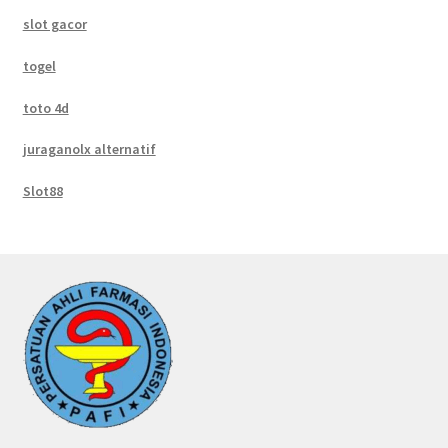
slot gacor
togel
toto 4d
juraganolx alternatif
Slot88