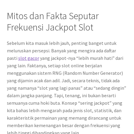
Mitos dan Fakta Seputar
Frekuensi Jackpot Slot
Sebelum kita masuk lebih jauh, penting banget untuk
meluruskan persepsi. Banyak yang mengira ada daftar
pasti
slot gacor
yang jackpot-nya “lebih murah hati” dari
yang lain. Faktanya, setiap slot online berjalan
menggunakan sistem RNG (Random Number Generator)
yang dijamin acak dan adil. Jadi, secara teknis, tidak ada
yang namanya “slot yang lagi panas” atau “sedang dingin”
dalam jangka panjang. Tapi, tenang, ini bukan berarti
semuanya cuma hoki buta. Konsep “sering jackpot” yang
kita bahas lebih mengarah pada jenis slot, statistik, dan
karakteristik permainan yang memang dirancang untuk
memberikan kemenangan besar dengan frekuensi yang
lebih tinggi dibandingkan yang lain.