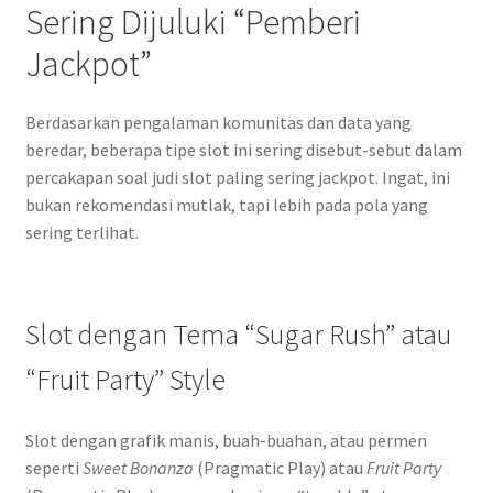
Sering Dijuluki “Pemberi
Jackpot”
Berdasarkan pengalaman komunitas dan data yang
beredar, beberapa tipe slot ini sering disebut-sebut dalam
percakapan soal judi slot paling sering jackpot. Ingat, ini
bukan rekomendasi mutlak, tapi lebih pada pola yang
sering terlihat.
Slot dengan Tema “Sugar Rush” atau
“Fruit Party” Style
Slot dengan grafik manis, buah-buahan, atau permen
seperti
Sweet Bonanza
(Pragmatic Play) atau
Fruit Party