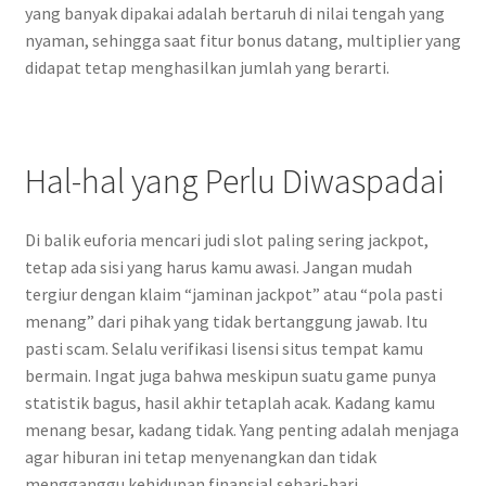
yang banyak dipakai adalah bertaruh di nilai tengah yang
nyaman, sehingga saat fitur bonus datang, multiplier yang
didapat tetap menghasilkan jumlah yang berarti.
Hal-hal yang Perlu Diwaspadai
Di balik euforia mencari judi slot paling sering jackpot,
tetap ada sisi yang harus kamu awasi. Jangan mudah
tergiur dengan klaim “jaminan jackpot” atau “pola pasti
menang” dari pihak yang tidak bertanggung jawab. Itu
pasti scam. Selalu verifikasi lisensi situs tempat kamu
bermain. Ingat juga bahwa meskipun suatu game punya
statistik bagus, hasil akhir tetaplah acak. Kadang kamu
menang besar, kadang tidak. Yang penting adalah menjaga
agar hiburan ini tetap menyenangkan dan tidak
mengganggu kehidupan finansial sehari-hari.