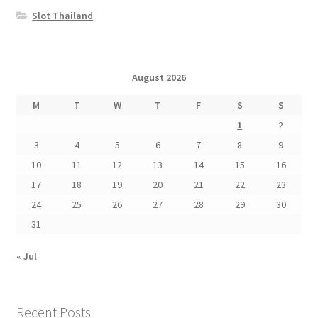
Slot Thailand
August 2026
M
T
W
T
F
S
S
1
2
3
4
5
6
7
8
9
10
11
12
13
14
15
16
17
18
19
20
21
22
23
24
25
26
27
28
29
30
31
« Jul
Recent Posts