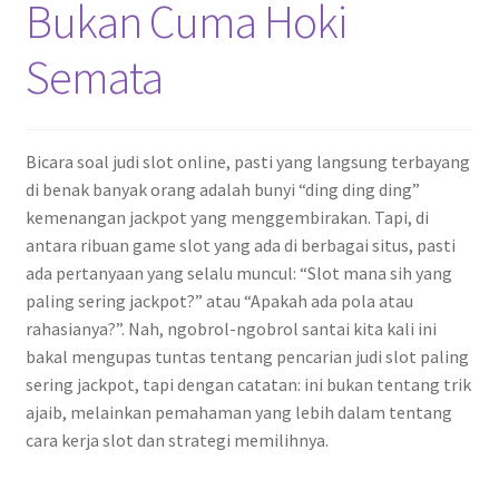
Bukan Cuma Hoki
Semata
Bicara soal judi slot online, pasti yang langsung terbayang
di benak banyak orang adalah bunyi “ding ding ding”
kemenangan jackpot yang menggembirakan. Tapi, di
antara ribuan game slot yang ada di berbagai situs, pasti
ada pertanyaan yang selalu muncul: “Slot mana sih yang
paling sering jackpot?” atau “Apakah ada pola atau
rahasianya?”. Nah, ngobrol-ngobrol santai kita kali ini
bakal mengupas tuntas tentang pencarian judi slot paling
sering jackpot, tapi dengan catatan: ini bukan tentang trik
ajaib, melainkan pemahaman yang lebih dalam tentang
cara kerja slot dan strategi memilihnya.