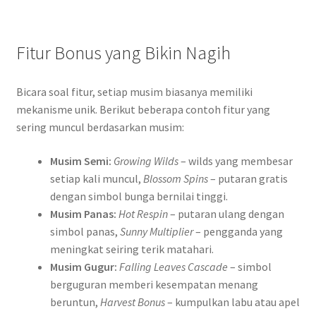
Fitur Bonus yang Bikin Nagih
Bicara soal fitur, setiap musim biasanya memiliki
mekanisme unik. Berikut beberapa contoh fitur yang
sering muncul berdasarkan musim:
Musim Semi:
Growing Wilds
– wilds yang membesar
setiap kali muncul,
Blossom Spins
– putaran gratis
dengan simbol bunga bernilai tinggi.
Musim Panas:
Hot Respin
– putaran ulang dengan
simbol panas,
Sunny Multiplier
– pengganda yang
meningkat seiring terik matahari.
Musim Gugur:
Falling Leaves Cascade
– simbol
berguguran memberi kesempatan menang
beruntun,
Harvest Bonus
– kumpulkan labu atau apel