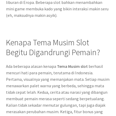
liburan di Eropa. Beberapa slot bahkan menambahkan
mini game membuka kado yang bikin interaksi makin seru
(eh, maksudnya makin asyik).
Kenapa Tema Musim Slot
Begitu Digandrungi Pemain?
Ada beberapa alasan kenapa
Tema Musim slot
berhasil
mencuri hati para pemain, terutama di Indonesia.
Pertama, visualnya yang memanjakan mata. Setiap musim
menawarkan palet warna yang berbeda, sehingga mata
tidak cepat lelah. Kedua, cerita atau narasi yang dibangun
membuat pemain merasa seperti sedang berpetualang.
Kalian tidak sekadar memutar gulungan, tapi juga diajak
merasakan perubahan musim. Ketiga, fitur bonus yang