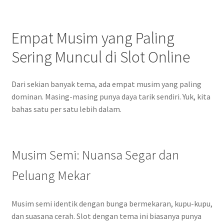
Empat Musim yang Paling
Sering Muncul di Slot Online
Dari sekian banyak tema, ada empat musim yang paling
dominan. Masing-masing punya daya tarik sendiri. Yuk, kita
bahas satu per satu lebih dalam.
Musim Semi: Nuansa Segar dan
Peluang Mekar
Musim semi identik dengan bunga bermekaran, kupu-kupu,
dan suasana cerah. Slot dengan tema ini biasanya punya