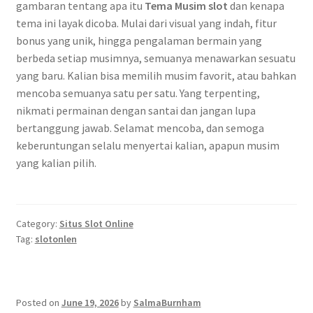
gambaran tentang apa itu
Tema Musim slot
dan kenapa
tema ini layak dicoba. Mulai dari visual yang indah, fitur
bonus yang unik, hingga pengalaman bermain yang
berbeda setiap musimnya, semuanya menawarkan sesuatu
yang baru. Kalian bisa memilih musim favorit, atau bahkan
mencoba semuanya satu per satu. Yang terpenting,
nikmati permainan dengan santai dan jangan lupa
bertanggung jawab. Selamat mencoba, dan semoga
keberuntungan selalu menyertai kalian, apapun musim
yang kalian pilih.
Category:
Situs Slot Online
Tag:
slotonlen
Posted on
June 19, 2026
by
SalmaBurnham