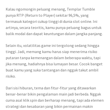
Kalau ngomongin peluang menang, Templar Tumble
punya RTP (Return to Player) sekitar 96,5%, yang
termasuk kategori cukup tinggi di dunia slot online. Ini
artinya, secara teoritis, kamu punya peluang bagus untuk
balik modal dan dapat keuntungan dalam jangka panjang.
Selain itu, volatilitas game ini tergolong sedang hingga
tinggi. Jadi, memang kamu harus siap menerima risiko
putaran tanpa kemenangan dalam beberapa waktu, tapi
jika menang, hadiahnya bisa lumayan besar. Cocok banget
buat kamu yang suka tantangan dan nggak takut ambil
risiko.
Dari sisi hiburan, tema dan fitur-fitur yang ditawarkan
benar-benar bikin pengalaman main jadi berbeda. Nggak
cuma asal klik spin dan berharap menang, tapi ada elemen
strategi dan kesabaran yang bikin permainan makin