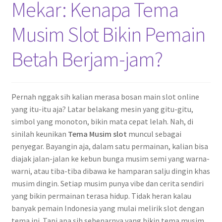
Mekar: Kenapa Tema
Musim Slot Bikin Pemain
Betah Berjam-jam?
Pernah nggak sih kalian merasa bosan main slot online
yang itu-itu aja? Latar belakang mesin yang gitu-gitu,
simbol yang monoton, bikin mata cepat lelah. Nah, di
sinilah keunikan
Tema Musim slot
muncul sebagai
penyegar. Bayangin aja, dalam satu permainan, kalian bisa
diajak jalan-jalan ke kebun bunga musim semi yang warna-
warni, atau tiba-tiba dibawa ke hamparan salju dingin khas
musim dingin. Setiap musim punya vibe dan cerita sendiri
yang bikin permainan terasa hidup. Tidak heran kalau
banyak pemain Indonesia yang mulai melirik slot dengan
tema ini. Tapi apa sih sebenarnya yang bikin tema musim