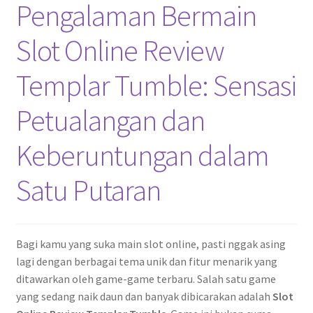
Pengalaman Bermain
Slot Online Review
Templar Tumble: Sensasi
Petualangan dan
Keberuntungan dalam
Satu Putaran
Bagi kamu yang suka main slot online, pasti nggak asing
lagi dengan berbagai tema unik dan fitur menarik yang
ditawarkan oleh game-game terbaru. Salah satu game
yang sedang naik daun dan banyak dibicarakan adalah
Slot