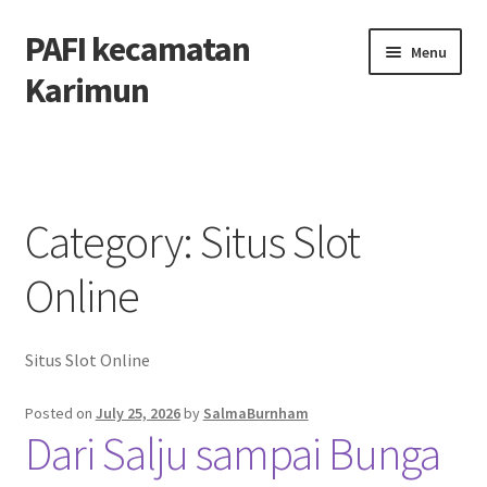
PAFI kecamatan
Skip
Skip
Menu
to
to
Karimun
navigation
content
Home
Hubungi Kami
Category:
Situs Slot
Privacy Policy
Online
Tentang Kami
Situs Slot Online
Posted on
July 25, 2026
by
SalmaBurnham
Dari Salju sampai Bunga