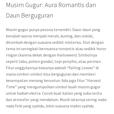
Musim Gugur: Aura Romantis dan
Daun Berguguran
Musim gugur punya pesona tersendiri. Daun-daun yang
berubah warna menjadi merah, kuning, dan coklat,
ditambah dengan suasana sedikit misterius. Slot dengan
tema ini seringkali bernuansa romantis atau sedikit horor
ringan (karena dekat dengan Halloween). Simbolnya
seperti labu, pohon gundul, topi penyihir, atau permen.
Fitur unggulannya biasanya adalah “Falling Leaves” di
mana simbol-simbol bisa berguguran dan memberi
kesempatan menang beruntun. Ada juga fitur “Harvest
Time” yang mengumpulkan simbol buah musim gugur
untuk hadiah ekstra. Cocok buat kalian yang suka cerita
dan atmosfer yang mendalam. Musik latarnya sering nada-
nada folk yang syahdu, bikin suasana makin syahdu.