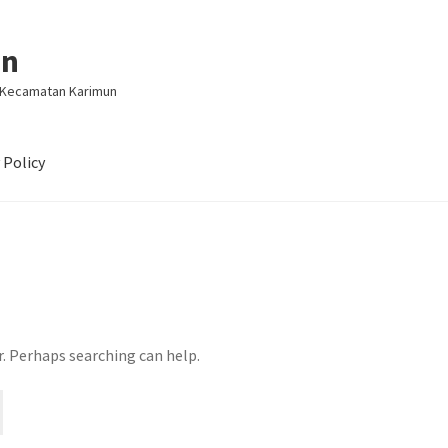
un
a Kecamatan Karimun
 Policy
ami
r. Perhaps searching can help.