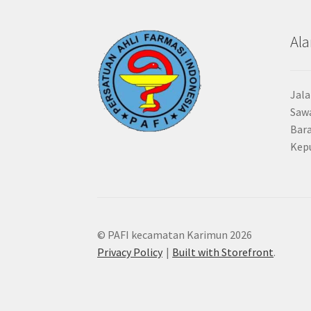
Al
Jala
Saw
Bara
Kepu
© PAFI kecamatan Karimun 2026
Privacy Policy
Built with Storefront
.