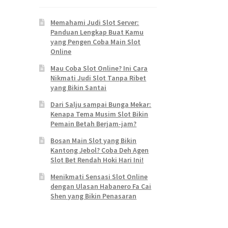
Memahami Judi Slot Server:
Panduan Lengkap Buat Kamu
yang Pengen Coba Main Slot
Online
Mau Coba Slot Online? Ini Cara
Nikmati Judi Slot Tanpa Ribet
yang Bikin Santai
Dari Salju sampai Bunga Mekar:
Kenapa Tema Musim Slot Bikin
Pemain Betah Berjam-jam?
Bosan Main Slot yang Bikin
Kantong Jebol? Coba Deh Agen
Slot Bet Rendah Hoki Hari Ini!
Menikmati Sensasi Slot Online
dengan Ulasan Habanero Fa Cai
Shen yang Bikin Penasaran