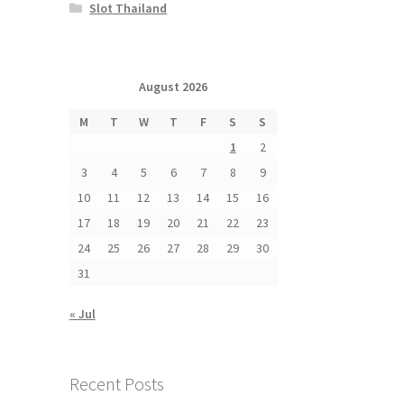
Slot Thailand
August 2026
M
T
W
T
F
S
S
1
2
3
4
5
6
7
8
9
10
11
12
13
14
15
16
17
18
19
20
21
22
23
24
25
26
27
28
29
30
31
« Jul
Recent Posts