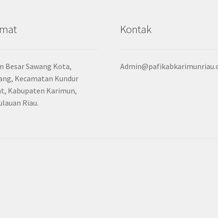
amat
Kontak
n Besar Sawang Kota,
Admin@pafikabkarimunriau.
ang, Kecamatan Kundur
t, Kabupaten Karimun,
lauan Riau.