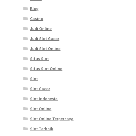
Blog
Casino
Judi Online
Judi Slot Gacor
Judi Slot Online
Situs Slot
Situs Slot Online
Slot
Slot Gacor
Slot Indonesia
Slot Online
Slot Online Terpercaya
Slot Terbaik