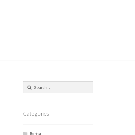
Search
for:
Categories
Berita