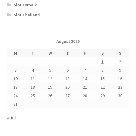
Slot Terbaik
Slot Thailand
August 2026
M
T
W
T
F
S
S
1
2
3
4
5
6
7
8
9
10
11
12
13
14
15
16
17
18
19
20
21
22
23
24
25
26
27
28
29
30
31
« Jul