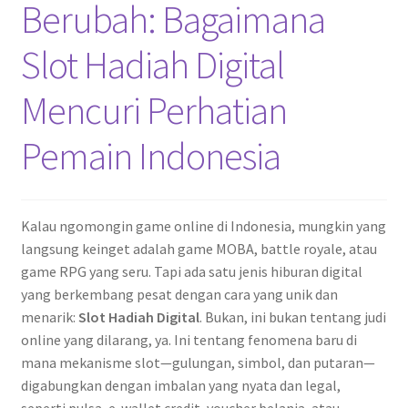
Berubah: Bagaimana
Slot Hadiah Digital
Mencuri Perhatian
Pemain Indonesia
Kalau ngomongin game online di Indonesia, mungkin yang
langsung keinget adalah game MOBA, battle royale, atau
game RPG yang seru. Tapi ada satu jenis hiburan digital
yang berkembang pesat dengan cara yang unik dan
menarik:
Slot Hadiah Digital
. Bukan, ini bukan tentang judi
online yang dilarang, ya. Ini tentang fenomena baru di
mana mekanisme slot—gulungan, simbol, dan putaran—
digabungkan dengan imbalan yang nyata dan legal,
seperti pulsa, e-wallet credit, voucher belanja, atau