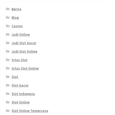
Berita
Blog
Casino
Judi Online
Judi Slot Gacor
Judi Slot Online
Situs Slot
Situs Slot Online
Slot
Slot Gacor
Slot Indonesia
Slot Online
Slot Online Terpercaya