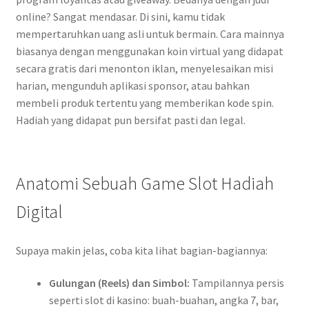
online? Sangat mendasar. Di sini, kamu tidak
mempertaruhkan uang asli untuk bermain. Cara mainnya
biasanya dengan menggunakan koin virtual yang didapat
secara gratis dari menonton iklan, menyelesaikan misi
harian, mengunduh aplikasi sponsor, atau bahkan
membeli produk tertentu yang memberikan kode spin.
Hadiah yang didapat pun bersifat pasti dan legal.
Anatomi Sebuah Game Slot Hadiah
Digital
Supaya makin jelas, coba kita lihat bagian-bagiannya:
Gulungan (Reels) dan Simbol:
Tampilannya persis
seperti slot di kasino: buah-buahan, angka 7, bar,