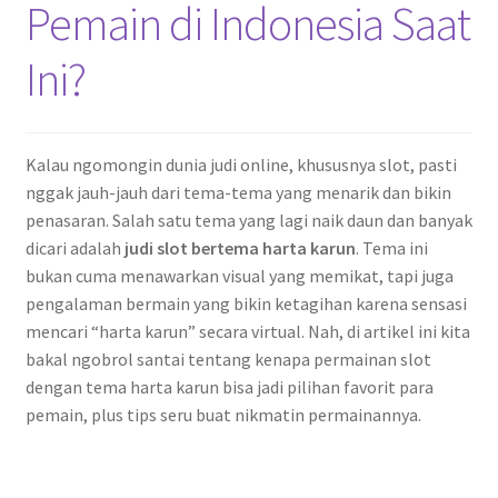
Pemain di Indonesia Saat
Ini?
Kalau ngomongin dunia judi online, khususnya slot, pasti
nggak jauh-jauh dari tema-tema yang menarik dan bikin
penasaran. Salah satu tema yang lagi naik daun dan banyak
dicari adalah
judi slot bertema harta karun
. Tema ini
bukan cuma menawarkan visual yang memikat, tapi juga
pengalaman bermain yang bikin ketagihan karena sensasi
mencari “harta karun” secara virtual. Nah, di artikel ini kita
bakal ngobrol santai tentang kenapa permainan slot
dengan tema harta karun bisa jadi pilihan favorit para
pemain, plus tips seru buat nikmatin permainannya.