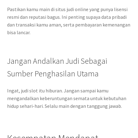
Pastikan kamu main di situs judi online yang punya lisensi
resmi dan reputasi bagus. Ini penting supaya data pribadi
dan transaksi kamu aman, serta pembayaran kemenangan
bisa lancar.
Jangan Andalkan Judi Sebagai
Sumber Penghasilan Utama
Ingat, judi slot itu hiburan. Jangan sampai kamu
mengandalkan keberuntungan semata untuk kebutuhan
hidup sehari-hari. Selalu main dengan tanggung jawab.