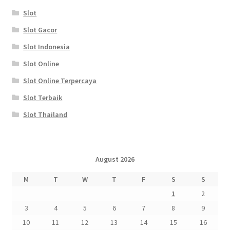
Slot
Slot Gacor
Slot Indonesia
Slot Online
Slot Online Terpercaya
Slot Terbaik
Slot Thailand
August 2026
M
T
W
T
F
S
S
1
2
3
4
5
6
7
8
9
10
11
12
13
14
15
16