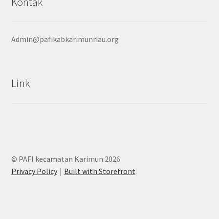
Kontak
Admin@pafikabkarimunriau.org
Link
© PAFI kecamatan Karimun 2026
Privacy Policy
Built with Storefront
.