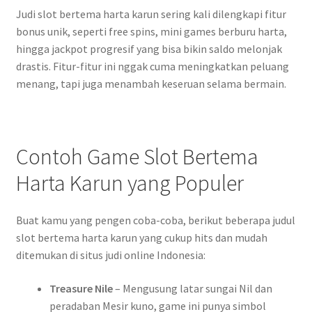
Judi slot bertema harta karun sering kali dilengkapi fitur
bonus unik, seperti free spins, mini games berburu harta,
hingga jackpot progresif yang bisa bikin saldo melonjak
drastis. Fitur-fitur ini nggak cuma meningkatkan peluang
menang, tapi juga menambah keseruan selama bermain.
Contoh Game Slot Bertema
Harta Karun yang Populer
Buat kamu yang pengen coba-coba, berikut beberapa judul
slot bertema harta karun yang cukup hits dan mudah
ditemukan di situs judi online Indonesia:
Treasure Nile
– Mengusung latar sungai Nil dan
peradaban Mesir kuno, game ini punya simbol