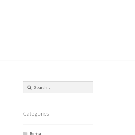
Search
for:
Categories
Berita