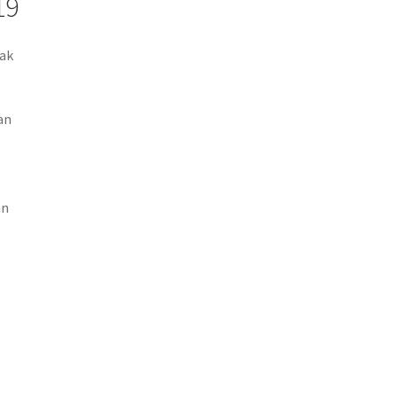
19
jak
an
an