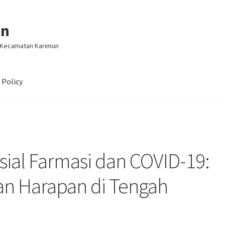
un
a Kecamatan Karimun
 Policy
ami
sial Farmasi dan COVID-19:
an Harapan di Tengah