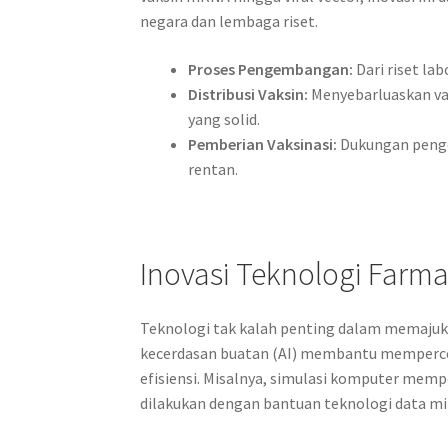
negara dan lembaga riset.
Proses Pengembangan:
Dari riset lab
Distribusi Vaksin:
Menyebarluaskan vak
yang solid.
Pemberian Vaksinasi:
Dukungan penge
rentan.
Inovasi Teknologi Farm
Teknologi tak kalah penting dalam memajukan
kecerdasan buatan (AI) membantu memperce
efisiensi. Misalnya, simulasi komputer mempe
dilakukan dengan bantuan teknologi data mi