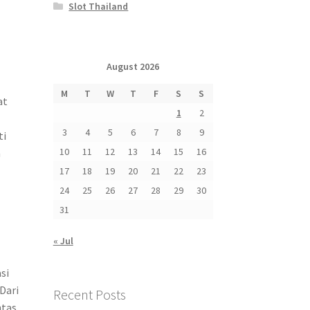
Slot Thailand
August 2026
M
T
W
T
F
S
S
at
1
2
3
4
5
6
7
8
9
ti
10
11
12
13
14
15
16
n
17
18
19
20
21
22
23
24
25
26
27
28
29
30
31
« Jul
si
Dari
Recent Posts
ntas