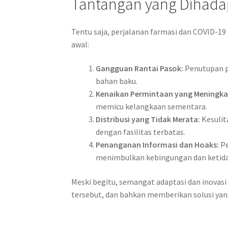
Tantangan yang Dihada
Tentu saja, perjalanan farmasi dan COVID-1
awal:
Gangguan Rantai Pasok:
Penutupan p
bahan baku.
Kenaikan Permintaan yang Meningka
memicu kelangkaan sementara.
Distribusi yang Tidak Merata:
Kesulit
dengan fasilitas terbatas.
Penanganan Informasi dan Hoaks:
Pe
menimbulkan kebingungan dan ketida
Meski begitu, semangat adaptasi dan inov
tersebut, dan bahkan memberikan solusi yang