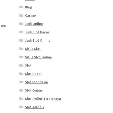
Blog
Casino
Judi Online
emen
Judi Slot Gacor
n
Judi Slot Online
Situs Slot
Situs Slot Online
Slot
Slot Gacor
Slot Indonesia
Slot Online
Slot Online Terpercaya
Slot Terbaik