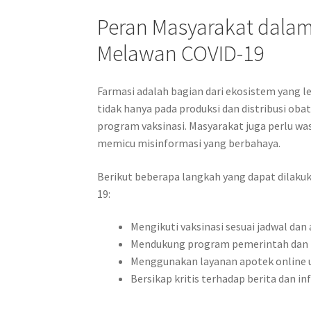
Peran Masyarakat dala
Melawan COVID-19
Farmasi adalah bagian dari ekosistem yang l
tidak hanya pada produksi dan distribusi ob
program vaksinasi. Masyarakat juga perlu was
memicu misinformasi yang berbahaya.
Berikut beberapa langkah yang dapat dilak
19:
Mengikuti vaksinasi sesuai jadwal dan
Mendukung program pemerintah dan le
Menggunakan layanan apotek online 
Bersikap kritis terhadap berita dan in