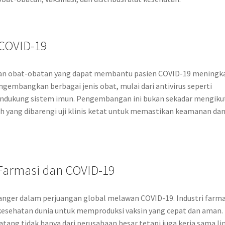
 COVID-19
an obat-obatan yang dapat membantu pasien COVID-19 meningk
engembangkan berbagai jenis obat, mulai dari antivirus seperti
endukung sistem imun. Pengembangan ini bukan sekadar mengiku
iah yang dibarengi uji klinis ketat untuk memastikan keamanan da
Farmasi dan COVID-19
hanger dalam perjuangan global melawan COVID-19. Industri farma
 kesehatan dunia untuk memproduksi vaksin yang cepat dan aman. 
datang tidak hanya dari perusahaan besar tetapi juga kerja sama li