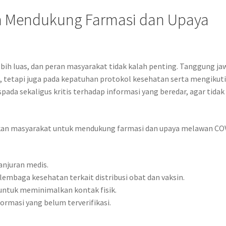
m Mendukung Farmasi dan Upaya
ebih luas, dan peran masyarakat tidak kalah penting. Tanggung ja
at, tetapi juga pada kepatuhan protokol kesehatan serta mengikut
pada sekaligus kritis terhadap informasi yang beredar, agar tidak
ukan masyarakat untuk mendukung farmasi dan upaya melawan CO
 anjuran medis.
mbaga kesehatan terkait distribusi obat dan vaksin.
untuk meminimalkan kontak fisik.
formasi yang belum terverifikasi.