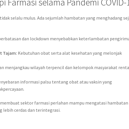
pi Farmasi selama Pandemi COVID-
9 tidak selalu mulus. Ada sejumlah hambatan yang menghadang se
erbatasan dan lockdown menyebabkan keterlambatan pengirim
t Tajam:
Kebutuhan obat serta alat kesehatan yang melonjak
an menjangkau wilayah terpencil dan kelompok masyarakat rent
nyebaran informasi palsu tentang obat atau vaksin yang
kpercayaan.
asi membuat sektor farmasi perlahan mampu mengatasi hambatan
 lebih cerdas dan terintegrasi.