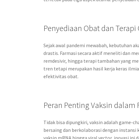
Penyediaan Obat dan Terapi
Sejak awal pandemi mewabah, kebutuhan ak
drastis. Farmasi secara aktif meneliti dan m
remdesivir, hingga terapi tambahan yang m
tren tetapi merupakan hasil kerja keras ilm
efektivitas obat.
Peran Penting Vaksin dalam 
Tidak bisa dipungkiri, vaksin adalah game-c
bersaing dan berkolaborasi dengan instansi
vaksin mRNA hingga viral vector, inovasi ini 