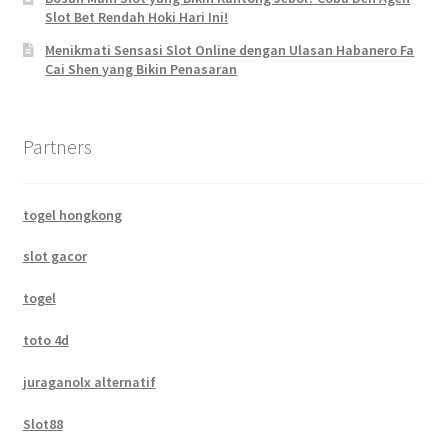
Slot Bet Rendah Hoki Hari Ini!
Menikmati Sensasi Slot Online dengan Ulasan Habanero Fa
Cai Shen yang Bikin Penasaran
Partners
togel hongkong
slot gacor
togel
toto 4d
juraganolx alternatif
Slot88