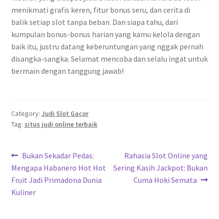
menikmati grafis keren, fitur bonus seru, dan cerita di
balik setiap slot tanpa beban. Dan siapa tahu, dari
kumpulan bonus-bonus harian yang kamu kelola dengan
baik itu, justru datang keberuntungan yang nggak pernah
disangka-sangka. Selamat mencoba dan selalu ingat untuk
bermain dengan tanggung jawab!
Category:
Judi Slot Gacor
Tag:
situs judi online terbaik
Post
Previous
Next
Bukan Sekadar Pedas:
Rahasia Slot Online yang
post:
post:
Mengapa Habanero Hot Hot
Sering Kasih Jackpot: Bukan
navigation
Fruit Jadi Primadona Dunia
Cuma Hoki Semata
Kuliner