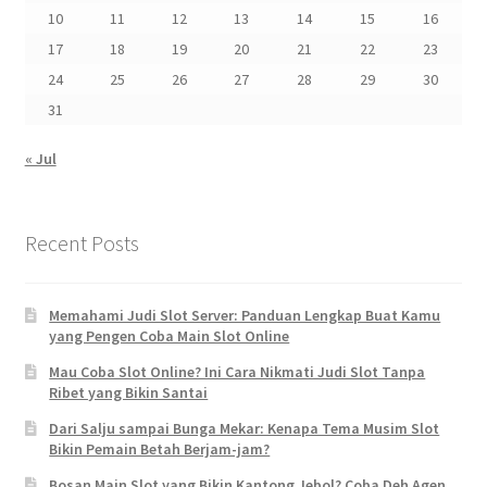
10
11
12
13
14
15
16
17
18
19
20
21
22
23
24
25
26
27
28
29
30
31
« Jul
Recent Posts
Memahami Judi Slot Server: Panduan Lengkap Buat Kamu
yang Pengen Coba Main Slot Online
Mau Coba Slot Online? Ini Cara Nikmati Judi Slot Tanpa
Ribet yang Bikin Santai
Dari Salju sampai Bunga Mekar: Kenapa Tema Musim Slot
Bikin Pemain Betah Berjam-jam?
Bosan Main Slot yang Bikin Kantong Jebol? Coba Deh Agen