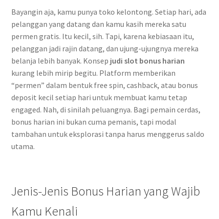
Bayangin aja, kamu punya toko kelontong. Setiap hari, ada
pelanggan yang datang dan kamu kasih mereka satu
permen gratis. Itu kecil, sih. Tapi, karena kebiasaan itu,
pelanggan jadi rajin datang, dan ujung-ujungnya mereka
belanja lebih banyak. Konsep
judi slot bonus harian
kurang lebih mirip begitu. Platform memberikan
“permen” dalam bentuk free spin, cashback, atau bonus
deposit kecil setiap hari untuk membuat kamu tetap
engaged. Nah, di sinilah peluangnya. Bagi pemain cerdas,
bonus harian ini bukan cuma pemanis, tapi modal
tambahan untuk eksplorasi tanpa harus menggerus saldo
utama.
Jenis-Jenis Bonus Harian yang Wajib
Kamu Kenali