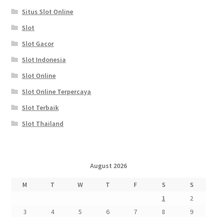
Situs Slot Online
Slot
Slot Gacor
Slot Indonesia
Slot Online
Slot Online Terpercaya
Slot Terbaik
Slot Thailand
August 2026
M
T
W
T
F
S
S
1
2
3
4
5
6
7
8
9