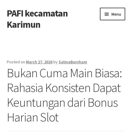
PAFI kecamatan
Skip
Skip
Menu
to
to
Karimun
navigation
content
Home
Hubungi Kami
Posted on
March 27, 2026
by
SalmaBurnham
Bukan Cuma Main Biasa:
Privacy Policy
Rahasia Konsisten Dapat
Tentang Kami
Keuntungan dari Bonus
Harian Slot