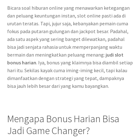
Bicara soal hiburan online yang menawarkan ketegangan
dan peluang keuntungan instan, slot online pasti ada di
urutan teratas. Tapi, jujur saja, kebanyakan pemain cuma
fokus pada putaran gulungan dan jackpot besar. Padahal,
ada satu aspek yang sering banget dilewatkan, padahal
bisa jadi senjata rahasia untuk memperpanjang waktu
bermain dan meningkatkan peluang menang:
judi slot
bonus harian
. Iya, bonus yang klaimnya bisa diambil setiap
hari itu. Sekilas kayak cuma iming-iming kecil, tapi kalau
dimanfaatkan dengan strategi yang tepat, dampaknya
bisa jauh lebih besar dari yang kamu bayangkan.
Mengapa Bonus Harian Bisa
Jadi Game Changer?